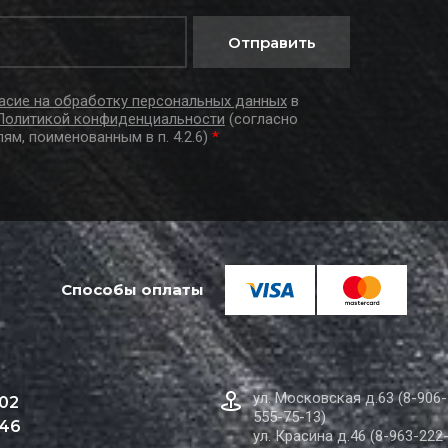
Отправить
асие на обработку персональных данных
в
Политикой конфиденциальности
(согласно
лям, поименованным в п. 4.2.6)
*
Способы оплаты
ул. Московская д.63 (8-906-
 02
555-75-13)
 46
ул. Красина д.46 (8-963-222