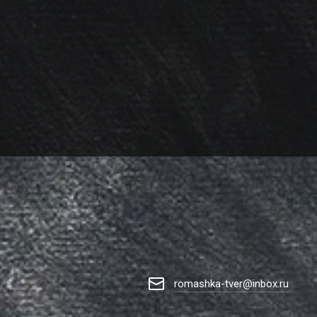
romashka-tver@inbox.ru
-