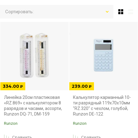
Сортировать:
334.00
239.00
₽
₽
Линейка 20см пластиковая
Калькулятор карманный 10-
«RZ.869» с калькулятором 8
ти разрядный 119x70х10мм
разрядов и часами, ассорти,
"RZ.320" с чехлом, голубой,
Runzon DQ-71, DM-159
Runzon DE-122
Runzon
Runzon
Сравнить
Сравнить