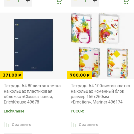
371.00
700.00
₽
₽
Тетрадь А4 80листов клетка
Тетрадь А4 100листов клетка
на кольцах пластиковая
на кольцах +сменный блок
обложка «Classic» синяя,
размер 156x260мм
ErichKrause 49678
«Emotion», Mariner 496174
ErichKrause
РОССИЯ
Сравнить
Сравнить