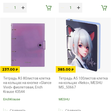
237.00
385.00
₽
₽
Тетрадь А5 80листов клетка
Тетрадь А5 100листов клетка
на кольцах на кнопке «Glance
на кольцах «Neko», MESHU
Vivid» фиолетовая, Erich
MS_50667
Krause 43544
ErichKrause
MESHU
Сравнить
Сравнить