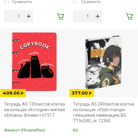
Сравнить
Сравнить
409.00
377.00
₽
₽
Тетрадь А5 120листов клетка
Тетрадь А5 240листов клетка
на кольцах «Котодни» мягкая
на кольцах «Style manga»
обложка, Феникс+ 61517
глянцевая ламинация, BG
ТТ5к240_лг 12360
Феникс+ (PhoenixPlus)
BG