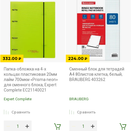
332.00
224.00
₽
₽
Папка-обложка на 4-х
Сменный блок для тетрадей
кольцах пластиковая 20мм
А4 80листов клетка, белый,
лайм 700мкм «Prisma neon»
BRAUBERG 403262
для сменного блока, Expert
Complete EC21140021
Expert Complete
BRAUBERG
Сравнить
Сравнить