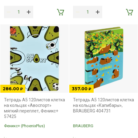
286.00
357.00
₽
₽
Тетрадь А5 120листов клетка
Тетрадь А5 120листов клетка
на кольцах «Авоспорт»
на кольцах «Капибары»,
мягкий переплет, Феникс+
BRAUBERG 404731
57425
Феникс+ (PhoenixPlus)
BRAUBERG