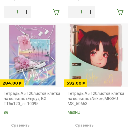
284.00
592.00
₽
₽
Тетрадь А5 120листов клетка
Тетрадь А5 120листов клетка
на кольцах «Enjoy», BG
на кольцах «Neko», MESHU
ТТ5к120_лг 10095
MS_50663
BG
MESHU
Сравнить
Сравнить