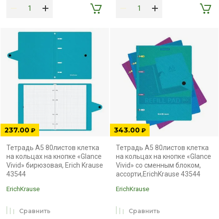
237.00
343.00
₽
₽
Тетрадь А5 80листов клетка
Тетрадь А5 80листов клетка
на кольцах на кнопке «Glance
на кольцах на кнопке «Glance
Vivid» бирюзовая, Erich Krause
Vivid» со сменным блоком,
43544
ассорти,ErichKrause 43544
ErichKrause
ErichKrause
Сравнить
Сравнить