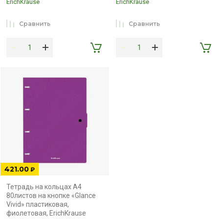
ErichKrause
ErichKrause
Сравнить
Сравнить
421.00
₽
Тетрадь на кольцах А4
80листов на кнопке «Glance
Vivid» пластиковая,
фиолетовая, ErichKrause