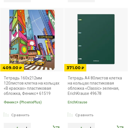
409.00
371.00
₽
₽
Тетрадь 160х212мм
Тетрадь А4 80листов клетка
120листов клетка на кольцах
на кольцах пластиковая
«В красках» пластиковая
обложка «Classic» зеленая,
обложка, Феникс+ 61519
ErichKrause 49678
Феникс+ (PhoenixPlus)
ErichKrause
Сравнить
Сравнить