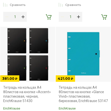
Сравнить
Сравнить
381.00
421.00
₽
₽
Тетрадь на кольцах А4
Тетрадь на кольцах А4
80листов на кнопке «Accent»
80листов на кнопке «Glance
пластиковая, черная,
Vivid» пластиковая,
ErichKrause 51430
бирюзовая, ErichKrause 53147
ErichKrause
ErichKrause